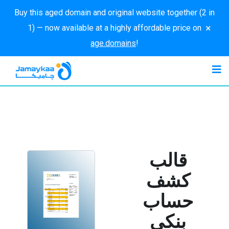
Buy this aged domain and original website together (2 in
×
1) — now available at a highly affordable price on
age.domains
!
قالب
كشف
حساب
بنكي