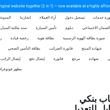
iginal website together (2 in 1) — now available at a highly affo
ورة خدمات
آراء العملاء
إنجازتنا
المدونة
لضمان الاجتماعي
دبلوم
تأمين السيارة
سند ملكية السيارة
صورة بطاقة الهوية الرسمية
بطاقة هوية
رخصة قيادة
ر
شهادة المنتج
فاتورة الضرائب
بطاقة التأمين الصحي
ي
شهادة
مرجع
فاتورة
إيصال دفع
إيصال الراتب
مظهر فوتوغراف
ب بنكي
للتعديل (Word و