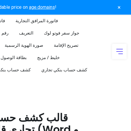
×
rdable price on
age.domains
!
فاتورة المرافق التجارية
فات
جواز سفر فوتو لوك
التعريف
رقم ا
تصريح الإقامة
صورة الهوية الرسمية
خليط / مزيج
بطاقة الوصول
كشف حساب بنكي تجاري
كشف حساب بنك
قالب كشف حسا
تجاري قابل 