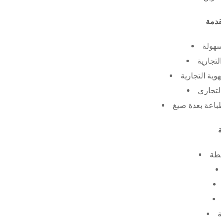
سهولة
لتجارية
ية التجارية
لتجاري
طة
ة