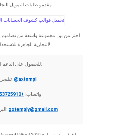
مقدمو طلبات التمويل التج
اختر من بين مجموعة واسعة من تصاميم ك
التجارية الجاهزة للاستخدام الفوري!
للحصول على الدعم الفني:
@axtempl
تيليجرام:
واتساب:
+37253725910
gotemply@gmail.com
البريد الإلكتروني: