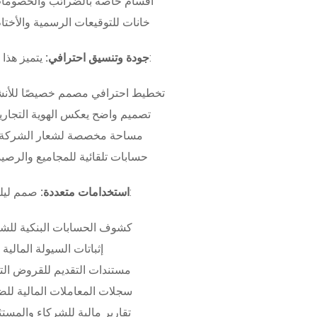
أقسام خاصة بالضرائب والخصومات
خانات للتوقيعات الرسمية والأختام
بـ:
جودة وتنسيق احترافي:
يتميز هذا
تخطيط احترافي مصمم خصيصًا للأنش
تصميم واضح يعكس الهوية التجاري
مساحة مخصصة لشعار الشركة وب
حسابات تلقائية للمجاميع والرصيد
صمم ليلبي متطلبات:
استخدامات متعددة:
كشوف الحسابات البنكية للش
إثباتات السيولة المالية
مستندات التقديم للقروض الت
سجلات المعاملات المالية لل
تقارير مالية للشركاء والمست