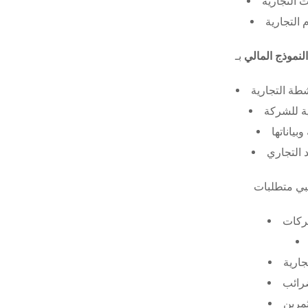
 التجارية
 التجارية
النموذج المالي
طة التجارية
ة للشركة
ياناتها
 التجاري
ركات
جارية
ضرائب
ثمرين