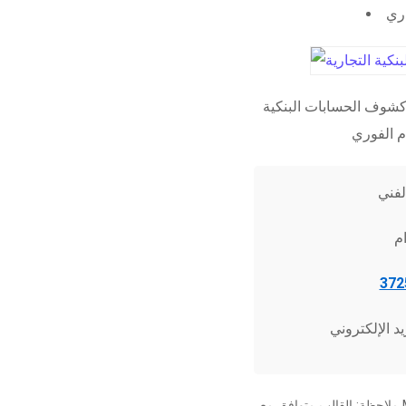
اري
شوف الحسابات البنكية
ملاحظة: القالب متوافق مع Microsoft Word 2010 وما فوق، وجميع برامج