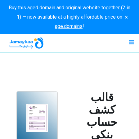
Buy this aged domain and original website together (2 in
×
1) — now available at a highly affordable price on
age.domains
!
قالب
كشف
حساب
بنكي