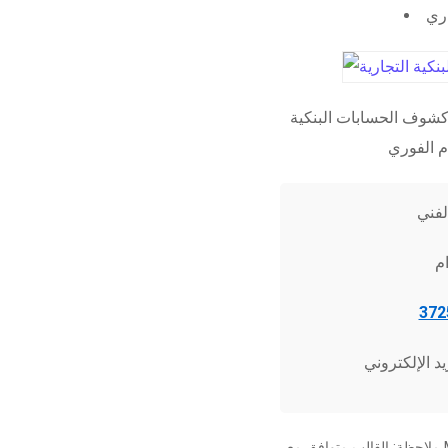
اري
شوف الحسابات البنكية
ملاحظة: القالب متوافق مع Microsoft Word 2010 وما فوق، وجميع برامج