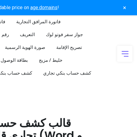
×
rdable price on
age.domains
!
فاتورة المرافق التجارية
فات
جواز سفر فوتو لوك
التعريف
رقم ا
تصريح الإقامة
صورة الهوية الرسمية
خليط / مزيج
بطاقة الوصول
كشف حساب بنكي تجاري
كشف حساب بنك
قالب كشف حسا
تجاري قابل 