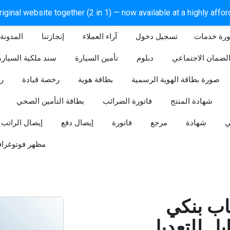
iginal website together (2 in 1) — now available at a highly affo
ورة خدمات
آراء العملاء
إنجازتنا
المدونة
لضمان الاجتماعي
دبلوم
تأمين السيارة
سند ملكية السيارة
صورة بطاقة الهوية الرسمية
بطاقة هوية
رخصة قيادة
ر
شهادة المنتج
فاتورة الضرائب
بطاقة التأمين الصحي
ي
شهادة
مرجع
فاتورة
إيصال دفع
إيصال الراتب
مظهر فوتوغراف
ب بنكي
للتعديل (Word و