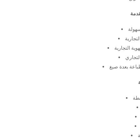
سهولة
لتجارية
ية التجارية
لتجاري
طة
ة