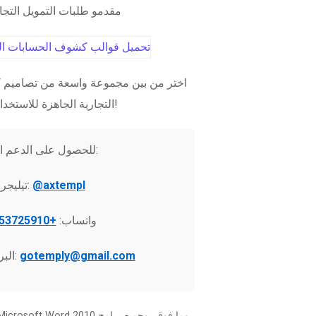
مقدمو طلبات التمويل التج
اختر من بين مجموعة واسعة من تصاميم ك
التجارية الجاهزة للاستخدام الفوري!
للحصول على الدعم الفني:
@axtempl
تيليجرام:
واتساب:
+37253725910
gotemply@gmail.com
البريد الإلكتروني: