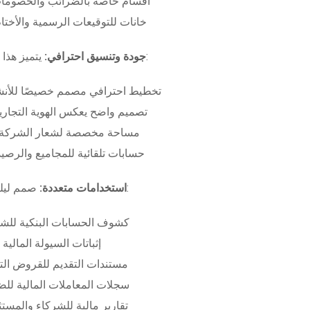
أقسام خاصة بالضرائب والخصومات
خانات للتوقيعات الرسمية والأختام
بـ:
جودة وتنسيق احترافي:
يتميز هذا
تخطيط احترافي مصمم خصيصًا للأنش
تصميم واضح يعكس الهوية التجاري
مساحة مخصصة لشعار الشركة وب
حسابات تلقائية للمجاميع والرصيد
صمم ليلبي متطلبات:
استخدامات متعددة:
كشوف الحسابات البنكية للش
إثباتات السيولة المالية
مستندات التقديم للقروض الت
سجلات المعاملات المالية لل
تقارير مالية للشركاء والمست