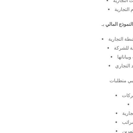
 التجارية
 التجارية
النموذج المالي
طة التجارية
ة للشركة
ياناتها
 التجاري
ركات
جارية
ضرائب
ثمرين