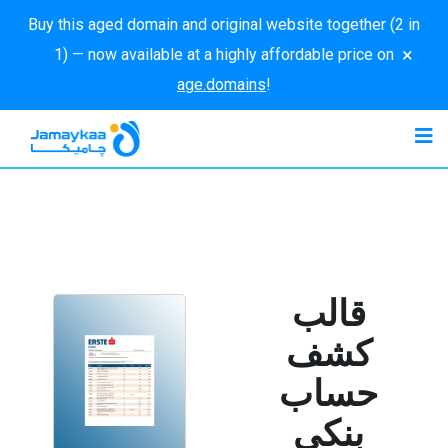
Buy this aged domain and original website together (2 in
×
1) — now available at a highly affordable price on
age.domains
!
قالب
كشف
حساب
بنكي