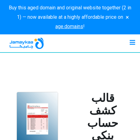
Buy this aged domain and original website together (2 in
×
1) — now available at a highly affordable price on
age.domains
!
قالب
كشف
حساب
بنكي