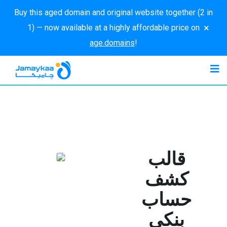
Buy this aged domain and original website together (2 in
×
1) — now available at a highly affordable price on
age.domains
!
قالب
كشف
حساب
بنكي