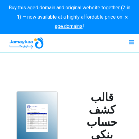
Buy this aged domain and original website together (2 in
×
1) — now available at a highly affordable price on
age.domains
!
قالب
كشف
حساب
بنكي