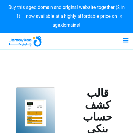
Buy this aged domain and original website together (2 in
×
1) — now available at a highly affordable price on
age.domains
!
قالب
كشف
حساب
بنكي