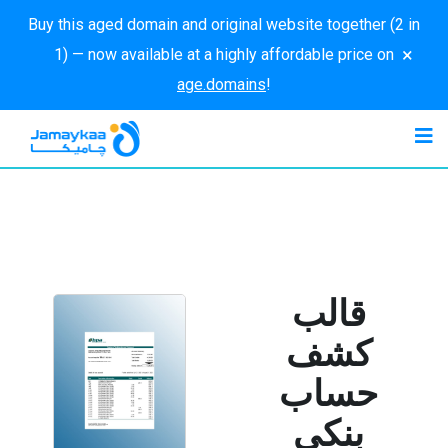
Buy this aged domain and original website together (2 in
×
1) — now available at a highly affordable price on
age.domains
!
قالب
كشف
حساب
بنكي