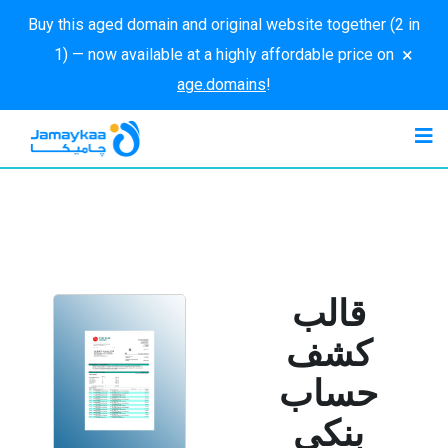
Buy this aged domain and original website together (2 in
×
1) — now available at a highly affordable price on
age.domains
!
قالب
كشف
حساب
بنكي