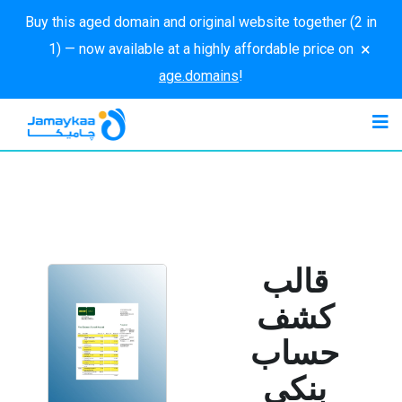
Buy this aged domain and original website together (2 in
×
1) — now available at a highly affordable price on
age.domains
!
قالب
كشف
حساب
بنكي