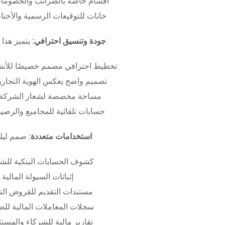
أقسام خاصة بالضرائب والخصومات
خانات للتوقيعات الرسمية والأختام
بـ:
جودة وتنسيق احترافي:
يتميز هذا
تخطيط احترافي مصمم خصيصًا للأنش
تصميم واضح يعكس الهوية التجاري
مساحة مخصصة لشعار الشركة وب
حسابات تلقائية للمجاميع والرصيد
صمم ليلبي متطلبات:
استخدامات متعددة:
كشوف الحسابات البنكية للش
إثباتات السيولة المالية
مستندات التقديم للقروض الت
سجلات المعاملات المالية لل
تقارير مالية للشركاء والمست