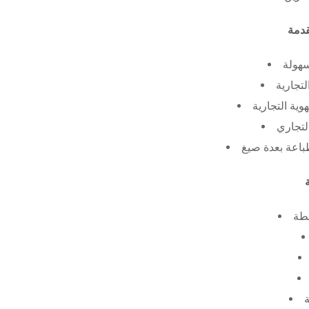
سهولة
لتجارية
ية التجارية
لتجاري
طة
ة