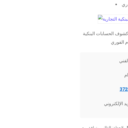
اري
شوف الحسابات البنكية
ملاحظة: القالب متوافق مع Microsoft Word 2010 وما فوق، وجميع برامج