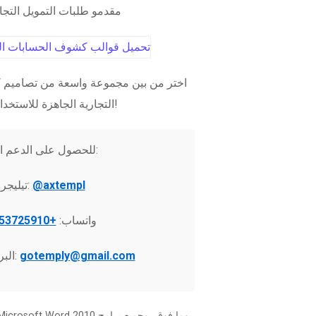
مقدمو طلبات التمويل التج
اختر من بين مجموعة واسعة من تصاميم ك
التجارية الجاهزة للاستخدام الفوري!
للحصول على الدعم الفني:
@axtempl
تيليجرام:
واتساب:
+37253725910
gotemply@gmail.com
البريد الإلكتروني: