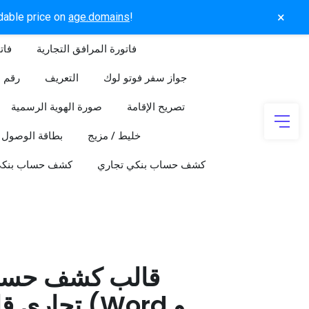
×
rdable price on
age.domains
!
فاتورة المرافق التجارية
فات
جواز سفر فوتو لوك
التعريف
رقم ا
تصريح الإقامة
صورة الهوية الرسمية
خليط / مزيج
بطاقة الوصول
كشف حساب بنكي تجاري
كشف حساب بنك
قالب كشف حسا
تجاري قابل 