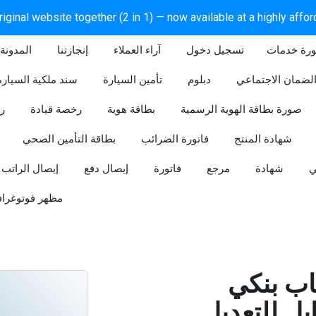
iginal website together (2 in 1) — now available at a highly affo
ورة خدمات
آراء العملاء
إنجازتنا
المدونة
لضمان الاجتماعي
دبلوم
تأمين السيارة
سند ملكية السيارة
صورة بطاقة الهوية الرسمية
بطاقة هوية
رخصة قيادة
ر
شهادة المنتج
فاتورة الضرائب
بطاقة التأمين الصحي
ي
شهادة
مرجع
فاتورة
إيصال دفع
إيصال الراتب
مظهر فوتوغراف
ب بنكي
للتعديل (Word و