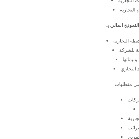
 التجارية
 التجارية
النموذج المالي
طة التجارية
ة للشركة
ياناتها
 التجاري
ركات
جارية
ضرائب
ثمرين