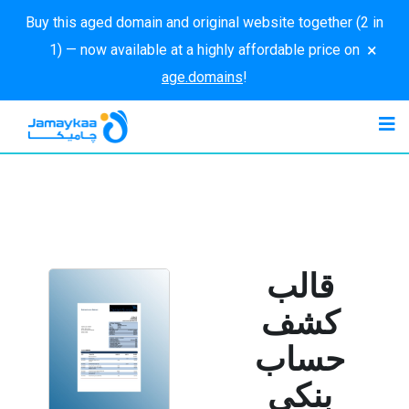
Buy this aged domain and original website together (2 in
×
1) — now available at a highly affordable price on
age.domains
!
قالب
كشف
حساب
بنكي