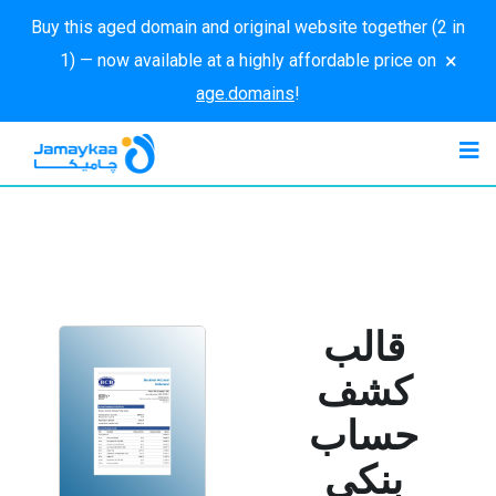
Buy this aged domain and original website together (2 in
×
1) — now available at a highly affordable price on
age.domains
!
قالب
كشف
حساب
بنكي