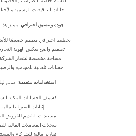
أقسام خاصة بالضرائب والخصومات
خانات للتوقيعات الرسمية والأختام
بـ:
جودة وتنسيق احترافي:
يتميز هذا
تخطيط احترافي مصمم خصيصًا للأنش
تصميم واضح يعكس الهوية التجاري
مساحة مخصصة لشعار الشركة وب
حسابات تلقائية للمجاميع والرصيد
صمم ليلبي متطلبات:
استخدامات متعددة:
كشوف الحسابات البنكية للش
إثباتات السيولة المالية
مستندات التقديم للقروض الت
سجلات المعاملات المالية لل
تقارير مالية للشركاء والمست