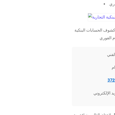
اري
شوف الحسابات البنكية
ملاحظة: القالب متوافق مع Microsoft Word 2010 وما فوق، وجميع برامج