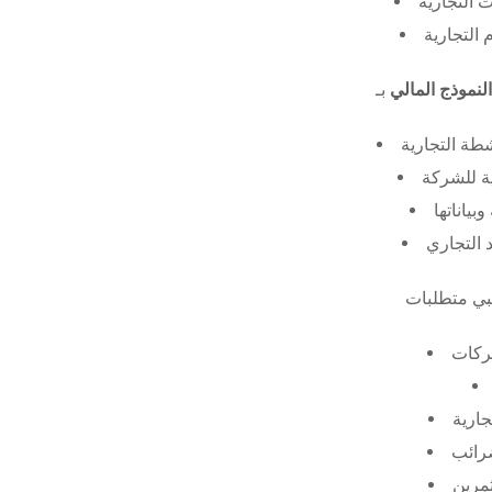
 التجارية
 التجارية
النموذج المالي
طة التجارية
ة للشركة
ياناتها
 التجاري
ركات
جارية
ضرائب
ثمرين