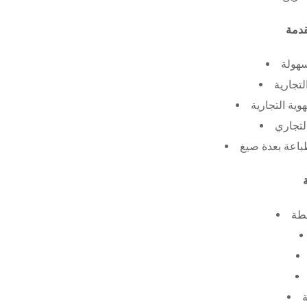
سهولة
لتجارية
ية التجارية
لتجاري
طة
ة