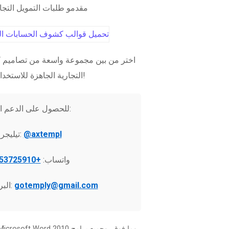
مقدمو طلبات التمويل التج
اختر من بين مجموعة واسعة من تصاميم ك
التجارية الجاهزة للاستخدام الفوري!
للحصول على الدعم الفني:
@axtempl
تيليجرام:
واتساب:
+37253725910
gotemply@gmail.com
البريد الإلكتروني: