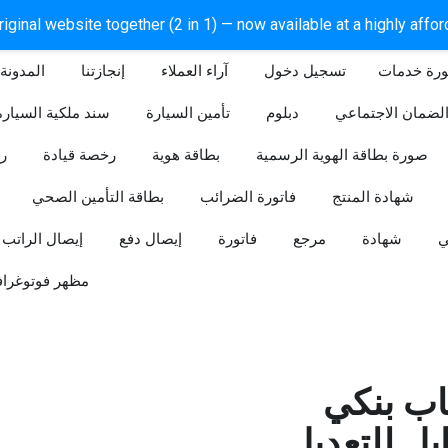
iginal website together (2 in 1) — now available at a highly affo
ورة خدمات
آراء العملاء
إنجازتنا
المدونة
لضمان الاجتماعي
دبلوم
تأمين السيارة
سند ملكية السيارة
صورة بطاقة الهوية الرسمية
بطاقة هوية
رخصة قيادة
ر
شهادة المنتج
فاتورة الضرائب
بطاقة التأمين الصحي
ي
شهادة
مرجع
فاتورة
إيصال دفع
إيصال الراتب
مظهر فوتوغراف
ب بنكي
للتعديل (Word و