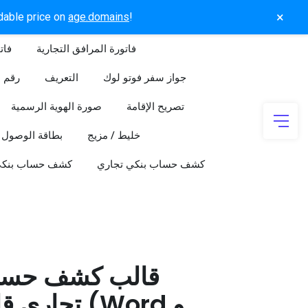
×
rdable price on
age.domains
!
فاتورة المرافق التجارية
فات
جواز سفر فوتو لوك
التعريف
رقم ا
تصريح الإقامة
صورة الهوية الرسمية
خليط / مزيج
بطاقة الوصول
كشف حساب بنكي تجاري
كشف حساب بنك
قالب كشف حسا
تجاري قابل 