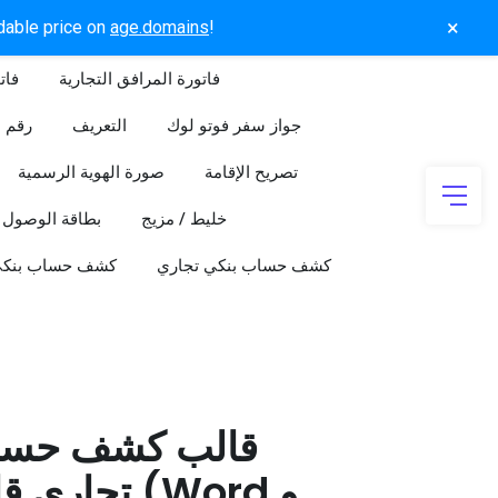
×
rdable price on
age.domains
!
فاتورة المرافق التجارية
فات
جواز سفر فوتو لوك
التعريف
رقم ا
تصريح الإقامة
صورة الهوية الرسمية
خليط / مزيج
بطاقة الوصول
كشف حساب بنكي تجاري
كشف حساب بنك
قالب كشف حسا
تجاري قابل 