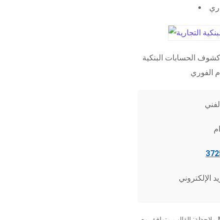
اري
شوف الحسابات البنكية
ملاحظة: القالب متوافق مع Microsoft Word 2010 وما فوق، وجميع برامج