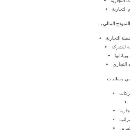
 التجارية
 التجارية
النموذج المالي
طة التجارية
ة للشركة
ياناتها
 التجاري
ركات
جارية
ضرائب
ثمرين