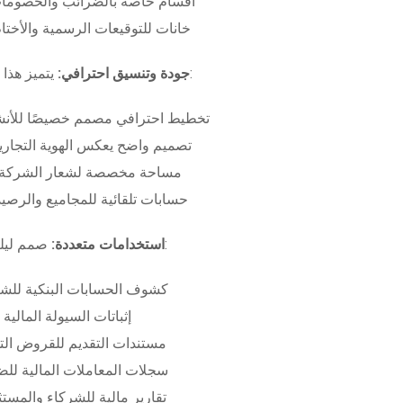
أقسام خاصة بالضرائب والخصومات
خانات للتوقيعات الرسمية والأختام
بـ:
جودة وتنسيق احترافي:
يتميز هذا
تخطيط احترافي مصمم خصيصًا للأنش
تصميم واضح يعكس الهوية التجاري
مساحة مخصصة لشعار الشركة وب
حسابات تلقائية للمجاميع والرصيد
صمم ليلبي متطلبات:
استخدامات متعددة:
كشوف الحسابات البنكية للش
إثباتات السيولة المالية
مستندات التقديم للقروض الت
سجلات المعاملات المالية لل
تقارير مالية للشركاء والمست