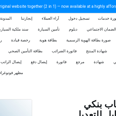
iginal website together (2 in 1) — now available at a highly affo
ورة خدمات
آراء العملاء
إنجازتنا
المدونة
لضمان الاجتماعي
دبلوم
تأمين السيارة
سند ملكية السيارة
صورة بطاقة الهوية الرسمية
بطاقة هوية
رخصة قيادة
ر
شهادة المنتج
فاتورة الضرائب
بطاقة التأمين الصحي
ي
شهادة
مرجع
فاتورة
إيصال دفع
إيصال الراتب
مظهر فوتوغراف
ب بنكي
للتعديل (Word و