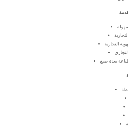
سهولة
لتجارية
ية التجارية
لتجاري
طة
ة