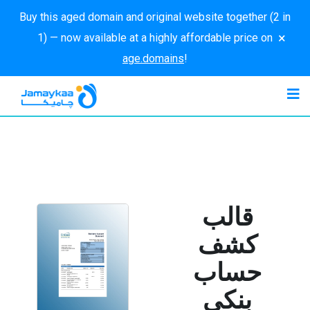
Buy this aged domain and original website together (2 in
×
1) — now available at a highly affordable price on
age.domains
!
قالب
كشف
حساب
بنكي