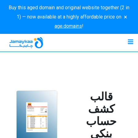
Buy this aged domain and original website together (2 in
×
1) — now available at a highly affordable price on
age.domains
!
قالب
كشف
حساب
بنكي