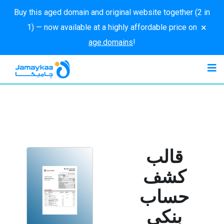
Buy this aged domain and original website together (2 in
×
1) — now available at a highly affordable price on
age.domains
!
قالب
كشف
حساب
بنكي