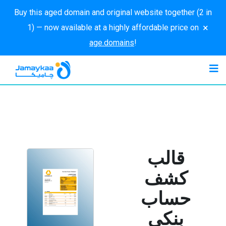
Buy this aged domain and original website together (2 in
×
1) — now available at a highly affordable price on
age.domains
!
قالب
كشف
حساب
بنكي