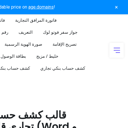
×
rdable price on
age.domains
!
فاتورة المرافق التجارية
فات
جواز سفر فوتو لوك
التعريف
رقم ا
تصريح الإقامة
صورة الهوية الرسمية
خليط / مزيج
بطاقة الوصول
كشف حساب بنكي تجاري
كشف حساب بنك
قالب كشف حسا
تجاري قابل 