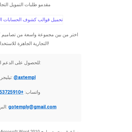
مقدمو طلبات التمويل التج
اختر من بين مجموعة واسعة من تصاميم ك
التجارية الجاهزة للاستخدام الفوري!
للحصول على الدعم الفني:
@axtempl
تيليجرام:
واتساب:
+37253725910
gotemply@gmail.com
البريد الإلكتروني: