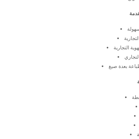
سهولة
لتجارية
ية التجارية
لتجاري
طة
ة