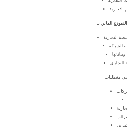
 التجارية
 التجارية
النموذج المالي
طة التجارية
ة للشركة
ياناتها
 التجاري
ركات
جارية
ضرائب
ثمرين