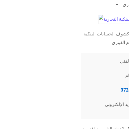
اري
شوف الحسابات البنكية
ملاحظة: القالب متوافق مع Microsoft Word 2010 وما فوق، وجميع برامج