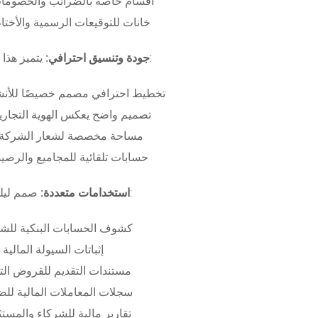
أقسام خاصة بالضرائب والخصومات
خانات للتوقيعات الرسمية والأختام
بـ:
جودة وتنسيق احترافي:
يتميز هذا
تخطيط احترافي مصمم خصيصًا للأنش
تصميم واضح يعكس الهوية التجاري
مساحة مخصصة لشعار الشركة وب
حسابات تلقائية للمجاميع والرصيد
صمم ليلبي متطلبات:
استخدامات متعددة:
كشوف الحسابات البنكية للش
إثباتات السيولة المالية
مستندات التقديم للقروض الت
سجلات المعاملات المالية لل
تقارير مالية للشركاء والمست