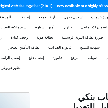
iginal website together (2 in 1) — now available at a highly affo
ورة خدمات
آراء العملاء
إنجازتنا
المدونة
لضمان الاجتماعي
دبلوم
تأمين السيارة
سند ملكية السيارة
صورة بطاقة الهوية الرسمية
بطاقة هوية
رخصة قيادة
ر
شهادة المنتج
فاتورة الضرائب
بطاقة التأمين الصحي
ي
شهادة
مرجع
فاتورة
إيصال دفع
إيصال الراتب
مظهر فوتوغراف
ب بنكي
للتعديل (Word و