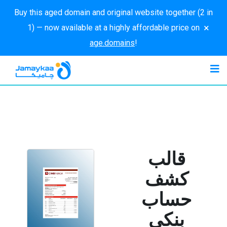
Buy this aged domain and original website together (2 in
×
1) — now available at a highly affordable price on
age.domains
!
قالب
كشف
حساب
بنكي