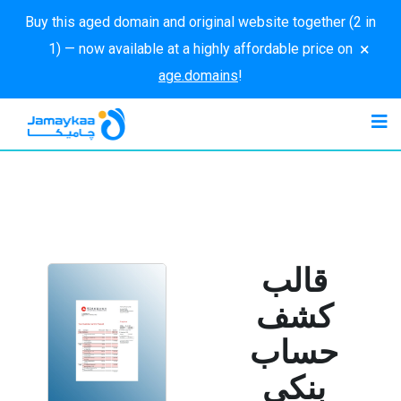
Buy this aged domain and original website together (2 in
×
1) — now available at a highly affordable price on
age.domains
!
قالب
كشف
حساب
بنكي