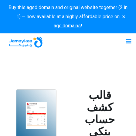
Buy this aged domain and original website together (2 in
×
1) — now available at a highly affordable price on
age.domains
!
قالب
كشف
حساب
بنكي