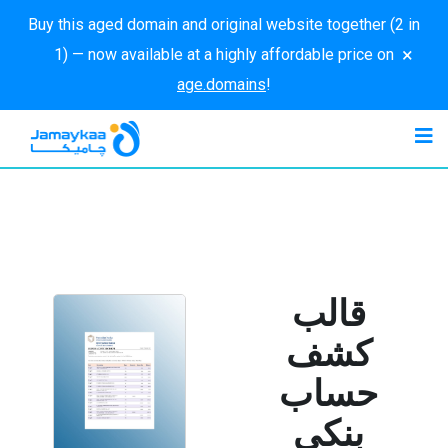
Buy this aged domain and original website together (2 in
×
1) — now available at a highly affordable price on
age.domains
!
قالب
كشف
حساب
بنكي