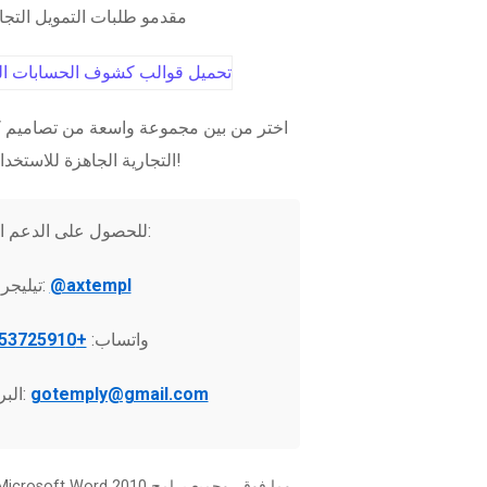
مقدمو طلبات التمويل التج
اختر من بين مجموعة واسعة من تصاميم ك
التجارية الجاهزة للاستخدام الفوري!
للحصول على الدعم الفني:
@axtempl
تيليجرام:
واتساب:
+37253725910
gotemply@gmail.com
البريد الإلكتروني: