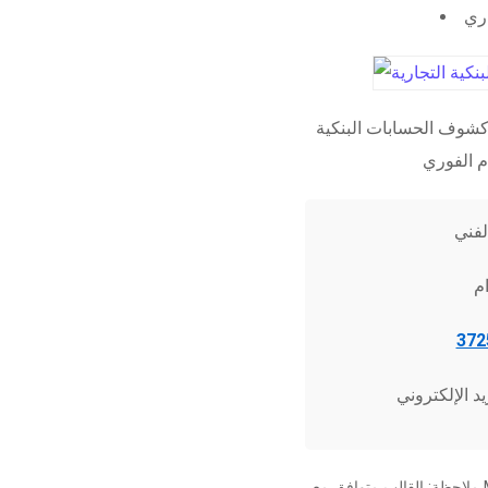
اري
شوف الحسابات البنكية
ملاحظة: القالب متوافق مع Microsoft Word 2010 وما فوق، وجميع برامج