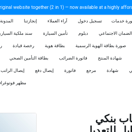
iginal website together (2 in 1) — now available at a highly affo
ورة خدمات
آراء العملاء
إنجازتنا
المدونة
لضمان الاجتماعي
دبلوم
تأمين السيارة
سند ملكية السيارة
صورة بطاقة الهوية الرسمية
بطاقة هوية
رخصة قيادة
ر
شهادة المنتج
فاتورة الضرائب
بطاقة التأمين الصحي
ي
شهادة
مرجع
فاتورة
إيصال دفع
إيصال الراتب
مظهر فوتوغراف
ب بنكي
للتعديل (Word و