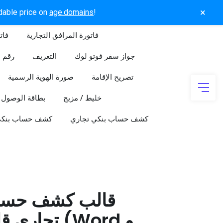
×
rdable price on
age.domains
!
فاتورة المرافق التجارية
فات
جواز سفر فوتو لوك
التعريف
رقم ا
تصريح الإقامة
صورة الهوية الرسمية
خليط / مزيج
بطاقة الوصول
كشف حساب بنكي تجاري
كشف حساب بنك
قالب كشف حسا
تجاري قابل 