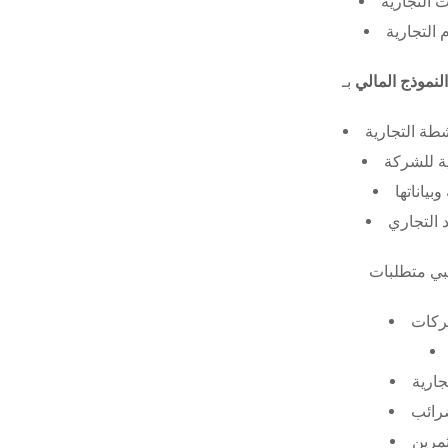
 التجارية
 التجارية
النموذج المالي
طة التجارية
ة للشركة
ياناتها
 التجاري
ركات
جارية
ضرائب
ثمرين