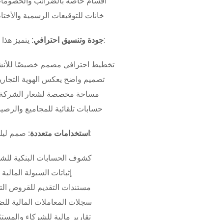
أقسام خاصة بالضرائب والخصومات
خانات للتوقيعات الرسمية والأختام
بـ:
جودة وتنسيق احترافي:
يتميز هذا
تخطيط احترافي مصمم خصيصًا للأنش
تصميم واضح يعكس الهوية التجاري
مساحة مخصصة لشعار الشركة وب
حسابات تلقائية للمجاميع والرصيد
صمم ليلبي متطلبات:
استخدامات متعددة:
كشوف الحسابات البنكية للش
إثباتات السيولة المالية
مستندات التقديم للقروض الت
سجلات المعاملات المالية لل
تقارير مالية للشركاء والمست