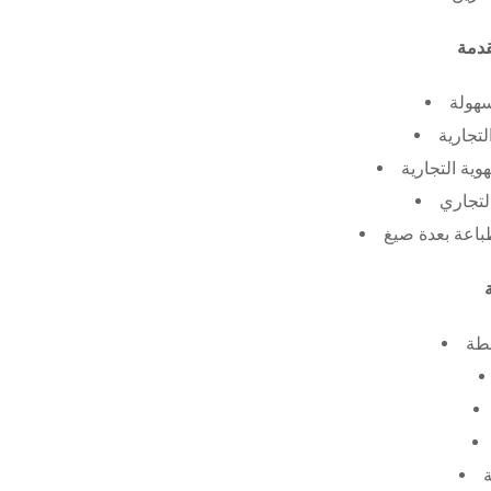
سهولة
لتجارية
ية التجارية
لتجاري
طة
ة