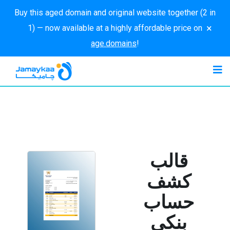
Buy this aged domain and original website together (2 in
×
1) — now available at a highly affordable price on
age.domains
!
قالب
كشف
حساب
بنكي