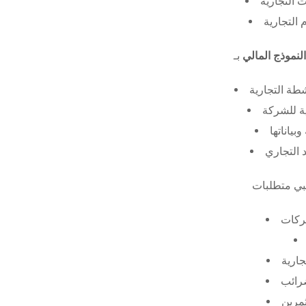
 التجارية
 التجارية
النموذج المالي
طة التجارية
ة للشركة
ياناتها
 التجاري
ركات
جارية
ضرائب
ثمرين