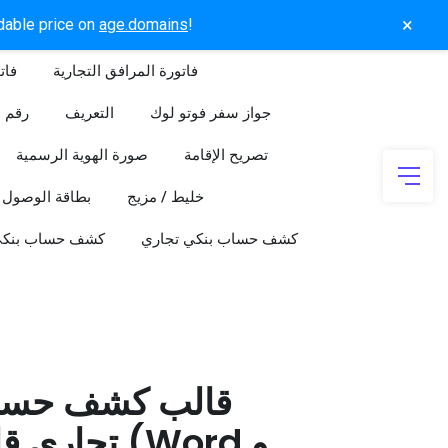
×
rdable price on
age.domains
!
فاتورة المرافق التجارية
فات
جواز سفر فوتو لوك
التعريف
رقم ا
تصريح الإقامة
صورة الهوية الرسمية
خليط / مزيج
بطاقة الوصول
كشف حساب بنكي تجاري
كشف حساب بنك
قالب كشف حسا
تجاري قابل 