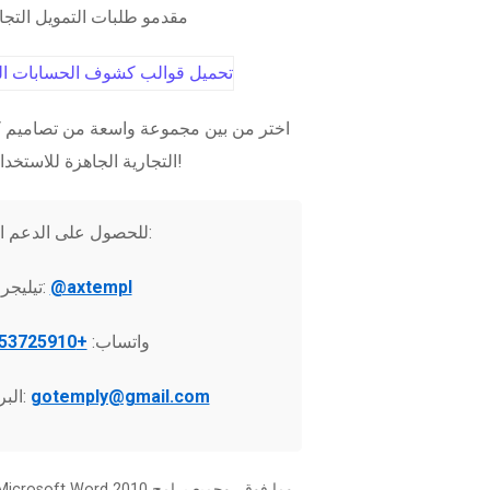
مقدمو طلبات التمويل التج
اختر من بين مجموعة واسعة من تصاميم ك
التجارية الجاهزة للاستخدام الفوري!
للحصول على الدعم الفني:
@axtempl
تيليجرام:
واتساب:
+37253725910
gotemply@gmail.com
البريد الإلكتروني: