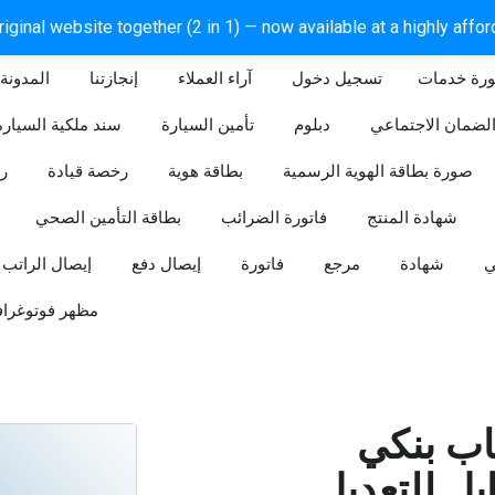
iginal website together (2 in 1) — now available at a highly affo
ورة خدمات
آراء العملاء
إنجازتنا
المدونة
لضمان الاجتماعي
دبلوم
تأمين السيارة
سند ملكية السيارة
صورة بطاقة الهوية الرسمية
بطاقة هوية
رخصة قيادة
ر
شهادة المنتج
فاتورة الضرائب
بطاقة التأمين الصحي
ي
شهادة
مرجع
فاتورة
إيصال دفع
إيصال الراتب
مظهر فوتوغراف
ب بنكي
للتعديل (Word و