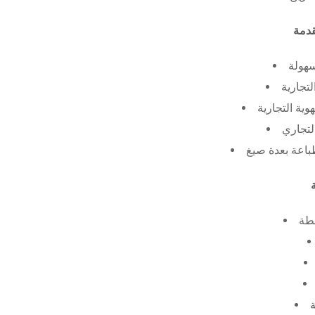
سهولة
لتجارية
ية التجارية
لتجاري
طة
ة