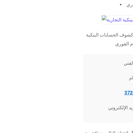
اري
شوف الحسابات البنكية
ملاحظة: القالب متوافق مع Microsoft Word 2010 وما فوق، وجميع برامج