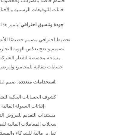
أقسام خاصة بالضرائب والخصومات
خانات للتوقيعات الرسمية والأختام
بـ:
جودة وتنسيق احترافي:
يتميز هذا
تخطيط احترافي مصمم خصيصًا للأنش
تصميم واضح يعكس الهوية التجاري
مساحة مخصصة لشعار الشركة وب
حسابات تلقائية للمجاميع والرصيد
صمم ليلبي متطلبات:
استخدامات متعددة:
كشوف الحسابات البنكية للش
إثباتات السيولة المالية
مستندات التقديم للقروض الت
سجلات المعاملات المالية لل
تقارير مالية للشركاء والمست