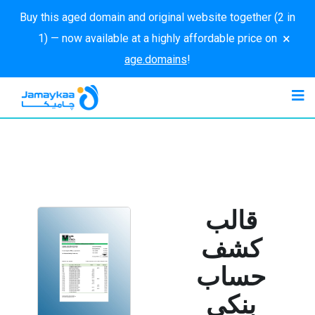
Buy this aged domain and original website together (2 in
×
1) — now available at a highly affordable price on
age.domains
!
قالب
كشف
حساب
بنكي