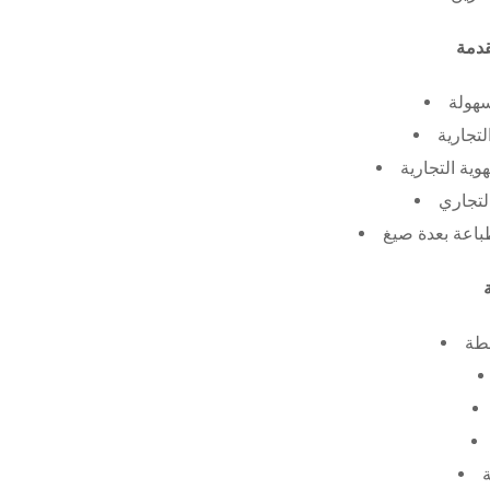
سهولة
لتجارية
ية التجارية
لتجاري
طة
ة