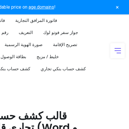
×
rdable price on
age.domains
!
فاتورة المرافق التجارية
فات
جواز سفر فوتو لوك
التعريف
رقم ا
تصريح الإقامة
صورة الهوية الرسمية
خليط / مزيج
بطاقة الوصول
كشف حساب بنكي تجاري
كشف حساب بنك
قالب كشف حسا
تجاري قابل 