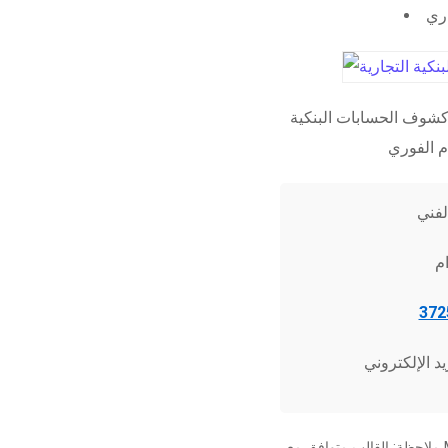
اري
شوف الحسابات البنكية
ملاحظة: القالب متوافق مع Microsoft Word 2010 وما فوق، وجميع برامج