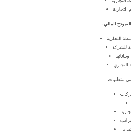
 التجارية
 التجارية
النموذج المالي
طة التجارية
ة للشركة
ياناتها
 التجاري
ركات
جارية
ضرائب
ثمرين