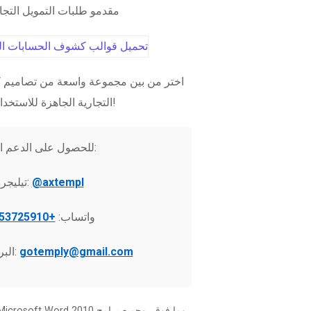
مقدمو طلبات التمويل التج
اختر من بين مجموعة واسعة من تصاميم ك
التجارية الجاهزة للاستخدام الفوري!
للحصول على الدعم الفني:
@axtempl
تيليجرام:
واتساب:
+37253725910
gotemply@gmail.com
البريد الإلكتروني: