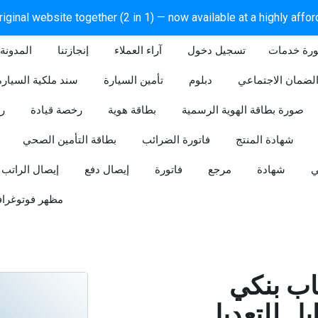
iginal website together (2 in 1) — now available at a highly affo
ورة خدمات
آراء العملاء
إنجازتنا
المدونة
لضمان الاجتماعي
دبلوم
تأمين السيارة
سند ملكية السيارة
صورة بطاقة الهوية الرسمية
بطاقة هوية
رخصة قيادة
ر
شهادة المنتج
فاتورة الضرائب
بطاقة التأمين الصحي
ي
شهادة
مرجع
فاتورة
إيصال دفع
إيصال الراتب
مظهر فوتوغراف
ب بنكي
للتعديل (Word و