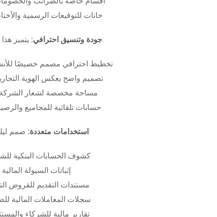
أقسام خاصة بالضرائب والخصومات
خانات للتوقيعات الرسمية والأختام
بـ:
جودة وتنسيق احترافي:
يتميز هذا
تخطيط احترافي مصمم خصيصًا للأنش
تصميم واضح يعكس الهوية التجاري
مساحة مخصصة لشعار الشركة وب
حسابات تلقائية للمجاميع والرصيد
صمم ليلبي متطلبات:
استخدامات متعددة:
كشوف الحسابات البنكية للش
إثباتات السيولة المالية
مستندات التقديم للقروض الت
سجلات المعاملات المالية لل
تقارير مالية للشركاء والمست