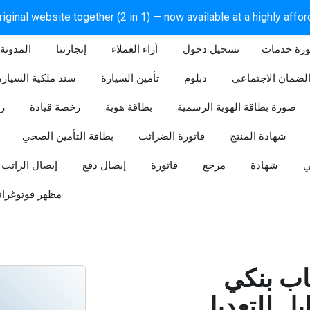
iginal website together (2 in 1) — now available at a highly affo
ورة خدمات
آراء العملاء
إنجازتنا
المدونة
لضمان الاجتماعي
دبلوم
تأمين السيارة
سند ملكية السيارة
صورة بطاقة الهوية الرسمية
بطاقة هوية
رخصة قيادة
ر
شهادة المنتج
فاتورة الضرائب
بطاقة التأمين الصحي
ي
شهادة
مرجع
فاتورة
إيصال دفع
إيصال الراتب
مظهر فوتوغراف
ب بنكي
للتعديل (Word و