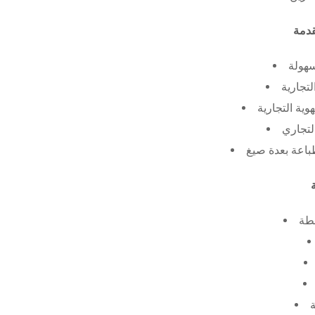
سهولة
لتجارية
ية التجارية
لتجاري
طة
ة