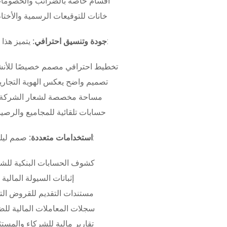
أقسام خاصة بالضرائب والخصومات
خانات للتوقيعات الرسمية والأختام
بـ:
جودة وتنسيق احترافي:
يتميز هذا
تخطيط احترافي مصمم خصيصًا للأنش
تصميم واضح يعكس الهوية التجاري
مساحة مخصصة لشعار الشركة وب
حسابات تلقائية للمجاميع والرصيد
صمم ليلبي متطلبات:
استخدامات متعددة:
كشوف الحسابات البنكية للش
إثباتات السيولة المالية
مستندات التقديم للقروض الت
سجلات المعاملات المالية لل
تقارير مالية للشركاء والمست