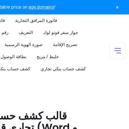
×
rdable price on
age.domains
!
فاتورة المرافق التجارية
فات
جواز سفر فوتو لوك
التعريف
رقم ا
تصريح الإقامة
صورة الهوية الرسمية
خليط / مزيج
بطاقة الوصول
كشف حساب بنكي تجاري
كشف حساب بنك
قالب كشف حسا
تجاري قابل 