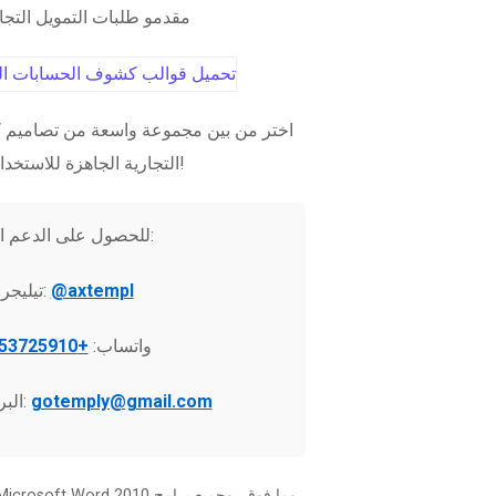
مقدمو طلبات التمويل التج
اختر من بين مجموعة واسعة من تصاميم ك
التجارية الجاهزة للاستخدام الفوري!
للحصول على الدعم الفني:
@axtempl
تيليجرام:
واتساب:
+37253725910
gotemply@gmail.com
البريد الإلكتروني: