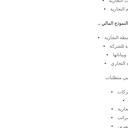
 التجارية
 التجارية
النموذج المالي
طة التجارية
ة للشركة
ياناتها
 التجاري
ركات
جارية
ضرائب
ثمرين