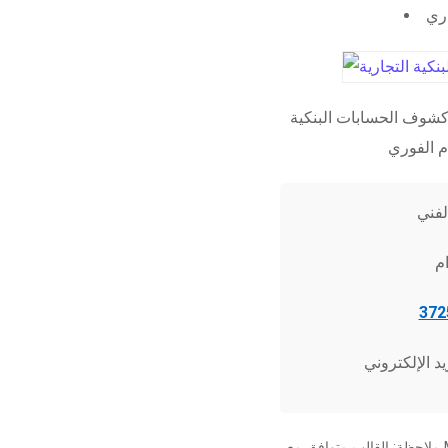
اري
شوف الحسابات البنكية
ملاحظة: القالب متوافق مع Microsoft Word 2010 وما فوق، وجميع برامج