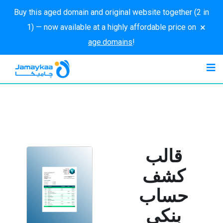
Buy this aged domain and original website together (2 in
×
1) — now available at a highly affordable price on
age.domains
!
قالب
كشف
حساب
بنكي