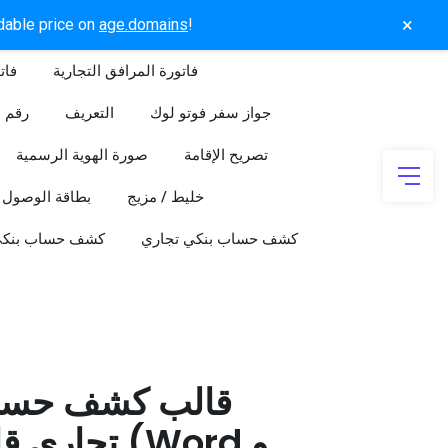
×
rdable price on
age.domains
!
فاتورة المرافق التجارية
فات
جواز سفر فوتو لوك
التعريف
رقم ا
تصريح الإقامة
صورة الهوية الرسمية
خليط / مزيج
بطاقة الوصول
كشف حساب بنكي تجاري
كشف حساب بنك
قالب كشف حسا
تجاري قابل 