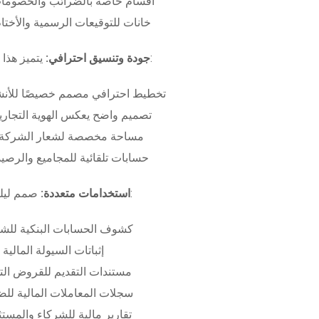
أقسام خاصة بالضرائب والخصومات
خانات للتوقيعات الرسمية والأختام
بـ:
جودة وتنسيق احترافي:
يتميز هذا
تخطيط احترافي مصمم خصيصًا للأنش
تصميم واضح يعكس الهوية التجاري
مساحة مخصصة لشعار الشركة وب
حسابات تلقائية للمجاميع والرصيد
صمم ليلبي متطلبات:
استخدامات متعددة:
كشوف الحسابات البنكية للش
إثباتات السيولة المالية
مستندات التقديم للقروض الت
سجلات المعاملات المالية لل
تقارير مالية للشركاء والمست