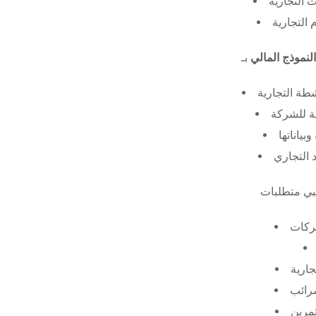
 التجارية
 التجارية
النموذج المالي
طة التجارية
ة للشركة
ياناتها
 التجاري
ركات
جارية
ضرائب
ثمرين