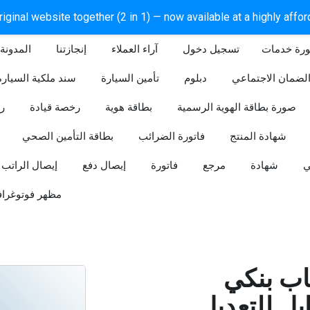
iginal website together (2 in 1) — now available at a highly affo
ورة خدمات
آراء العملاء
إنجازتنا
المدونة
لضمان الاجتماعي
دبلوم
تأمين السيارة
سند ملكية السيارة
صورة بطاقة الهوية الرسمية
بطاقة هوية
رخصة قيادة
ر
شهادة المنتج
فاتورة الضرائب
بطاقة التأمين الصحي
ي
شهادة
مرجع
فاتورة
إيصال دفع
إيصال الراتب
مظهر فوتوغراف
ب بنكي
للتعديل (Word و