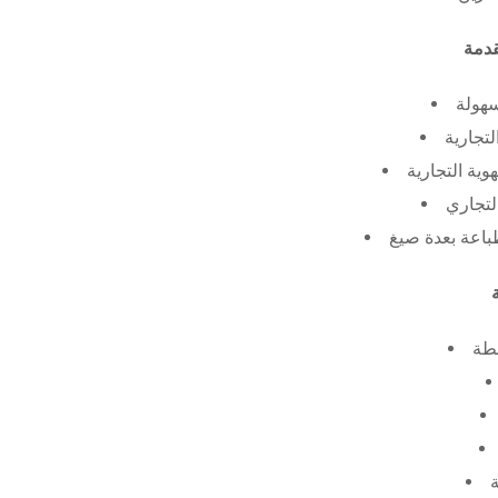
سهولة
لتجارية
ية التجارية
لتجاري
طة
ة