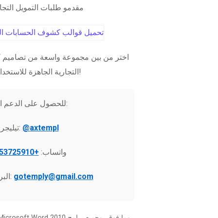
مقدمو طلبات التمويل التج
اختر من بين مجموعة واسعة من تصاميم ك
التجارية الجاهزة للاستخدام الفوري!
للحصول على الدعم الفني:
@axtempl
تيليجرام:
واتساب:
+37253725910
gotemply@gmail.com
البريد الإلكتروني: