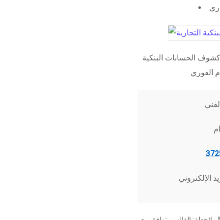
اري
شوف الحسابات البنكية
ملاحظة: القالب متوافق مع Microsoft Word 2010 وما فوق، وجميع برامج