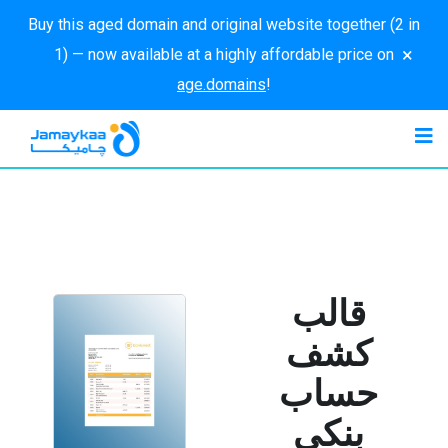
Buy this aged domain and original website together (2 in
×
1) — now available at a highly affordable price on
age.domains
!
قالب
كشف
حساب
بنكي