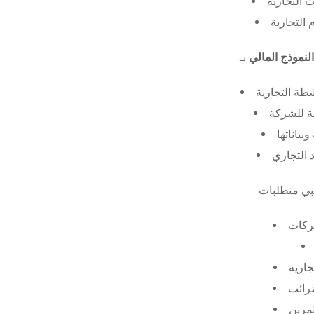
 التجارية
 التجارية
النموذج المالي
طة التجارية
ة للشركة
ياناتها
 التجاري
ركات
جارية
ضرائب
ثمرين