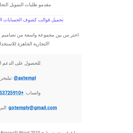
مقدمو طلبات التمويل التج
اختر من بين مجموعة واسعة من تصاميم ك
التجارية الجاهزة للاستخدام الفوري!
للحصول على الدعم الفني:
@axtempl
تيليجرام:
واتساب:
+37253725910
gotemply@gmail.com
البريد الإلكتروني: