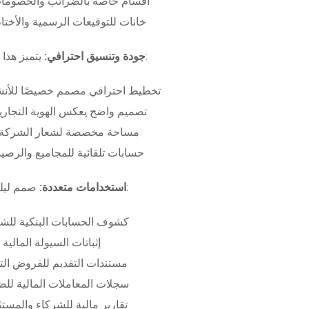
أقسام خاصة بالضرائب والخصومات
خانات للتوقيعات الرسمية والأختام
بـ:
جودة وتنسيق احترافي:
يتميز هذا
تخطيط احترافي مصمم خصيصًا للأنش
تصميم واضح يعكس الهوية التجاري
مساحة مخصصة لشعار الشركة وب
حسابات تلقائية للمجاميع والرصيد
صمم ليلبي متطلبات:
استخدامات متعددة:
كشوف الحسابات البنكية للش
إثباتات السيولة المالية
مستندات التقديم للقروض الت
سجلات المعاملات المالية لل
تقارير مالية للشركاء والمست