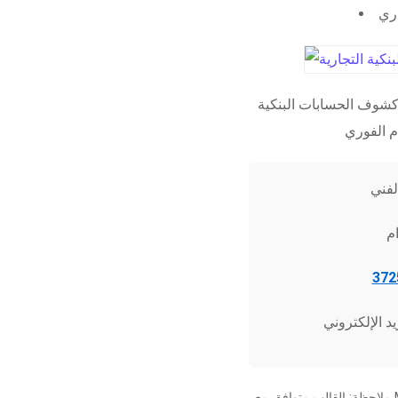
اري
شوف الحسابات البنكية
ملاحظة: القالب متوافق مع Microsoft Word 2010 وما فوق، وجميع برامج