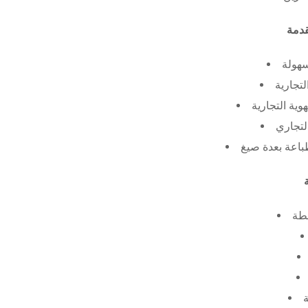
سهولة
لتجارية
ية التجارية
لتجاري
طة
ة