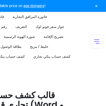
×
rdable price on
age.domains
!
فاتورة المرافق التجارية
فات
جواز سفر فوتو لوك
التعريف
رقم ا
تصريح الإقامة
صورة الهوية الرسمية
خليط / مزيج
بطاقة الوصول
كشف حساب بنكي تجاري
كشف حساب بنك
قالب كشف حسا
تجاري قابل 