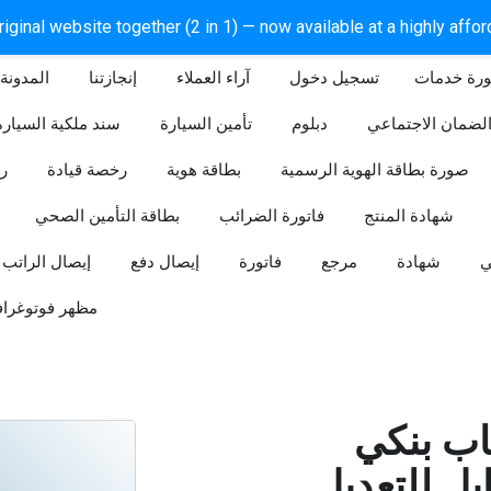
iginal website together (2 in 1) — now available at a highly affo
ورة خدمات
آراء العملاء
إنجازتنا
المدونة
لضمان الاجتماعي
دبلوم
تأمين السيارة
سند ملكية السيارة
صورة بطاقة الهوية الرسمية
بطاقة هوية
رخصة قيادة
ر
شهادة المنتج
فاتورة الضرائب
بطاقة التأمين الصحي
ي
شهادة
مرجع
فاتورة
إيصال دفع
إيصال الراتب
مظهر فوتوغراف
ب بنكي
للتعديل (Word و