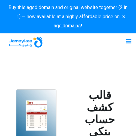
Buy this aged domain and original website together (2 in
×
1) — now available at a highly affordable price on
age.domains
!
قالب
كشف
حساب
بنكي