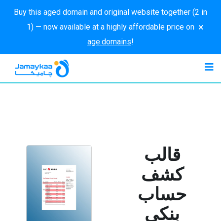
Buy this aged domain and original website together (2 in
×
1) — now available at a highly affordable price on
age.domains
!
قالب
كشف
حساب
بنكي