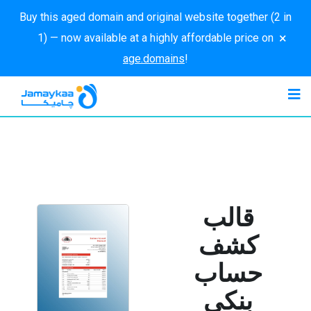
Buy this aged domain and original website together (2 in
×
1) — now available at a highly affordable price on
age.domains
!
قالب
كشف
حساب
بنكي