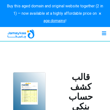
Buy this aged domain and original website together (2 in
×
1) — now available at a highly affordable price on
age.domains
!
قالب
كشف
حساب
بنكي