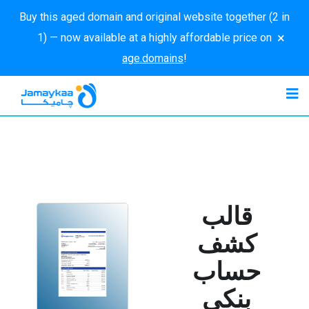
Buy this aged domain and original website together (2 in
×
1) — now available at a highly affordable price on
age.domains
!
قالب
كشف
حساب
بنكي