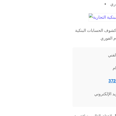
اري
شوف الحسابات البنكية
ملاحظة: القالب متوافق مع Microsoft Word 2010 وما فوق، وجميع برامج