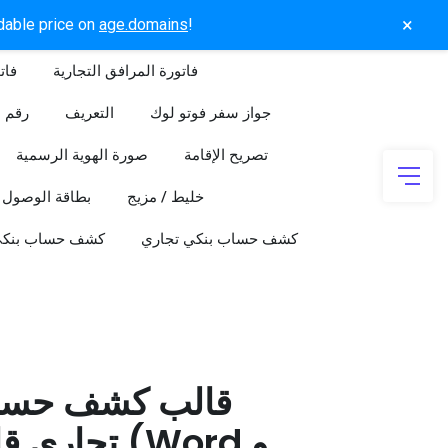
×
rdable price on
age.domains
!
فاتورة المرافق التجارية
فات
جواز سفر فوتو لوك
التعريف
رقم ا
تصريح الإقامة
صورة الهوية الرسمية
خليط / مزيج
بطاقة الوصول
كشف حساب بنكي تجاري
كشف حساب بنك
قالب كشف حسا
تجاري قابل 