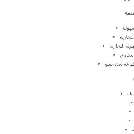
سهولة
لتجارية
ية التجارية
لتجاري
طة
ة