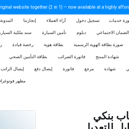
iginal website together (2 in 1) — now available at a highly affo
ورة خدمات
آراء العملاء
إنجازتنا
المدونة
لضمان الاجتماعي
دبلوم
تأمين السيارة
سند ملكية السيارة
صورة بطاقة الهوية الرسمية
بطاقة هوية
رخصة قيادة
ر
شهادة المنتج
فاتورة الضرائب
بطاقة التأمين الصحي
ي
شهادة
مرجع
فاتورة
إيصال دفع
إيصال الراتب
مظهر فوتوغراف
ب بنكي
للتعديل (Word و