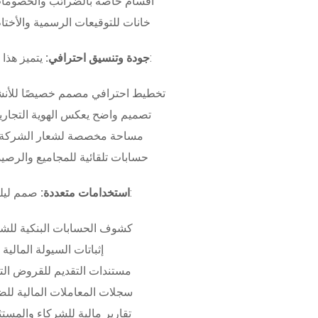
أقسام خاصة بالضرائب والخصومات
خانات للتوقيعات الرسمية والأختام
بـ:
جودة وتنسيق احترافي:
يتميز هذا
تخطيط احترافي مصمم خصيصًا للأنش
تصميم واضح يعكس الهوية التجاري
مساحة مخصصة لشعار الشركة وب
حسابات تلقائية للمجاميع والرصيد
صمم ليلبي متطلبات:
استخدامات متعددة:
كشوف الحسابات البنكية للش
إثباتات السيولة المالية
مستندات التقديم للقروض الت
سجلات المعاملات المالية لل
تقارير مالية للشركاء والمست