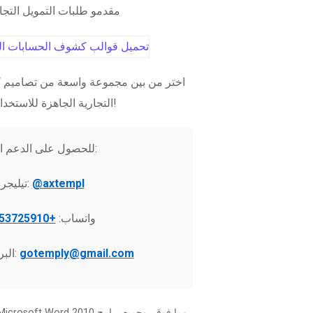
مقدمو طلبات التمويل التج
اختر من بين مجموعة واسعة من تصاميم ك
التجارية الجاهزة للاستخدام الفوري!
للحصول على الدعم الفني:
@axtempl
تيليجرام:
واتساب:
+37253725910
gotemply@gmail.com
البريد الإلكتروني: