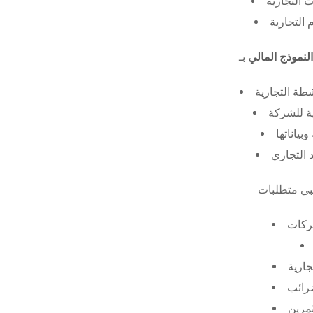
 التجارية
 التجارية
النموذج المالي
طة التجارية
ة للشركة
ياناتها
 التجاري
ركات
جارية
ضرائب
ثمرين