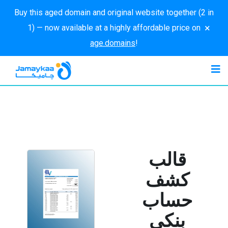
Buy this aged domain and original website together (2 in
×
1) — now available at a highly affordable price on
age.domains
!
قالب
كشف
حساب
بنكي