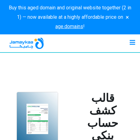
Buy this aged domain and original website together (2 in
×
1) — now available at a highly affordable price on
age.domains
!
قالب
كشف
حساب
بنكي