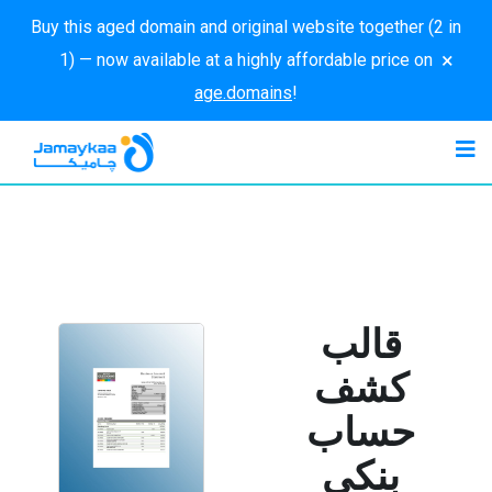
Buy this aged domain and original website together (2 in
×
1) — now available at a highly affordable price on
age.domains
!
قالب
كشف
حساب
بنكي