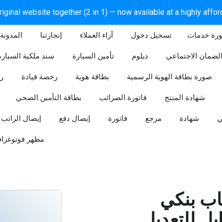
iginal website together (2 in 1) — now available at a highly affo
ورة خدمات
آراء العملاء
إنجازتنا
المدونة
لضمان الاجتماعي
دبلوم
تأمين السيارة
سند ملكية السيارة
صورة بطاقة الهوية الرسمية
بطاقة هوية
رخصة قيادة
ر
شهادة المنتج
فاتورة الضرائب
بطاقة التأمين الصحي
ي
شهادة
مرجع
فاتورة
إيصال دفع
إيصال الراتب
مظهر فوتوغراف
ب بنكي
للتعديل (Word و