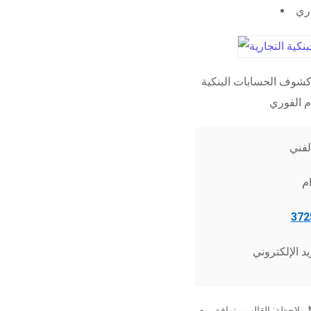
اري
شوف الحسابات البنكية
ملاحظة: القالب متوافق مع Microsoft Word 2010 وما فوق، وجميع برامج