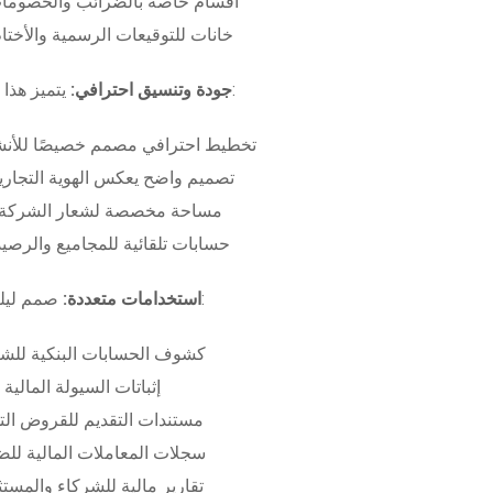
أقسام خاصة بالضرائب والخصومات
خانات للتوقيعات الرسمية والأختام
بـ:
جودة وتنسيق احترافي:
يتميز هذا
تخطيط احترافي مصمم خصيصًا للأنش
تصميم واضح يعكس الهوية التجاري
مساحة مخصصة لشعار الشركة وب
حسابات تلقائية للمجاميع والرصيد
صمم ليلبي متطلبات:
استخدامات متعددة:
كشوف الحسابات البنكية للش
إثباتات السيولة المالية
مستندات التقديم للقروض الت
سجلات المعاملات المالية لل
تقارير مالية للشركاء والمست