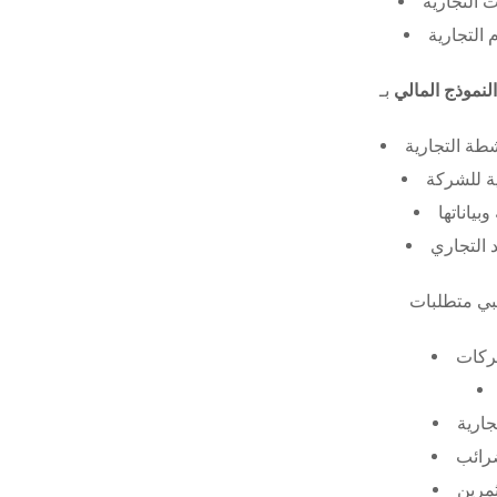
 التجارية
 التجارية
النموذج المالي
طة التجارية
ة للشركة
ياناتها
 التجاري
ركات
جارية
ضرائب
ثمرين