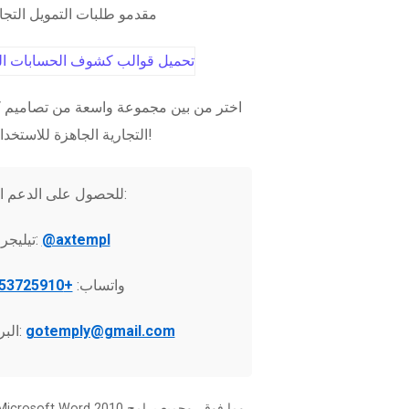
مقدمو طلبات التمويل التج
اختر من بين مجموعة واسعة من تصاميم ك
التجارية الجاهزة للاستخدام الفوري!
للحصول على الدعم الفني:
@axtempl
تيليجرام:
واتساب:
+37253725910
gotemply@gmail.com
البريد الإلكتروني: