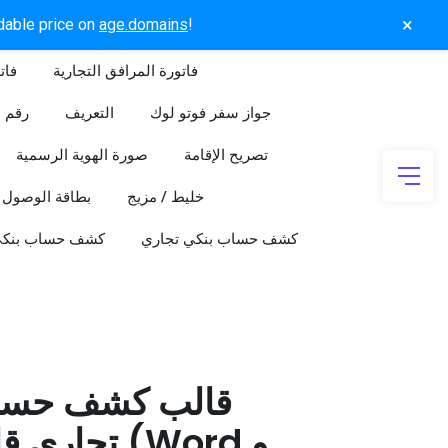
×
rdable price on
age.domains
!
فاتورة المرافق التجارية
فات
جواز سفر فوتو لوك
التعريف
رقم ا
تصريح الإقامة
صورة الهوية الرسمية
خليط / مزيج
بطاقة الوصول
كشف حساب بنكي تجاري
كشف حساب بنك
قالب كشف حسا
تجاري قابل 