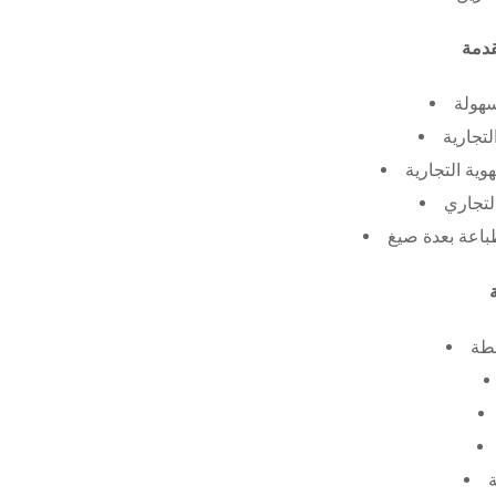
سهولة
لتجارية
ية التجارية
لتجاري
طة
ة