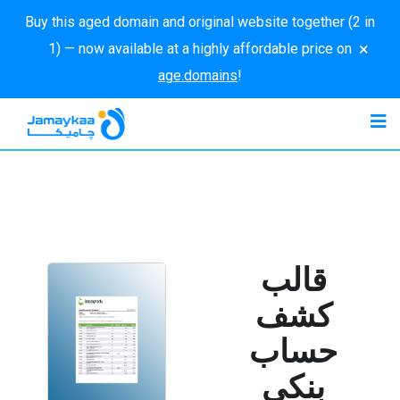
Buy this aged domain and original website together (2 in
×
1) — now available at a highly affordable price on
age.domains
!
قالب
كشف
حساب
بنكي