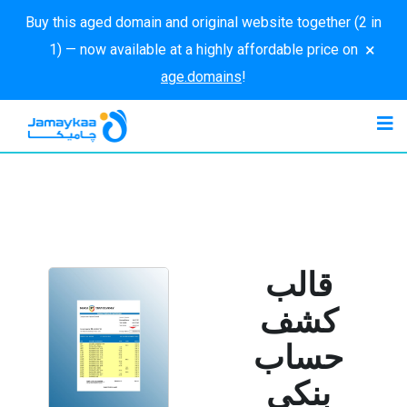
Buy this aged domain and original website together (2 in
×
1) — now available at a highly affordable price on
age.domains
!
قالب
كشف
حساب
بنكي