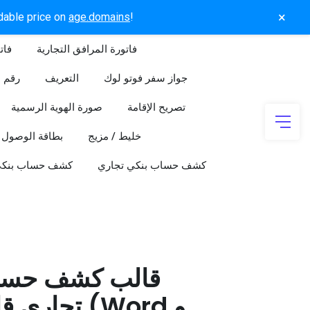
×
rdable price on
age.domains
!
فاتورة المرافق التجارية
فات
جواز سفر فوتو لوك
التعريف
رقم ا
تصريح الإقامة
صورة الهوية الرسمية
خليط / مزيج
بطاقة الوصول
كشف حساب بنكي تجاري
كشف حساب بنك
قالب كشف حسا
تجاري قابل 