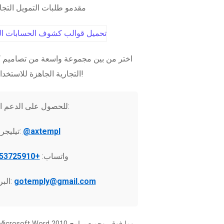
مقدمو طلبات التمويل التج
اختر من بين مجموعة واسعة من تصاميم ك
التجارية الجاهزة للاستخدام الفوري!
للحصول على الدعم الفني:
@axtempl
تيليجرام:
واتساب:
+37253725910
gotemply@gmail.com
البريد الإلكتروني: