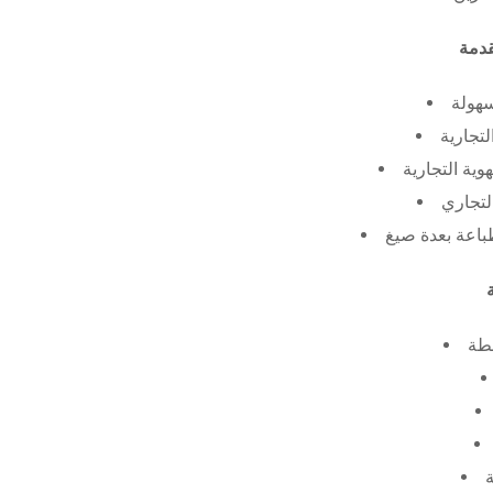
سهولة
لتجارية
ية التجارية
لتجاري
طة
ة