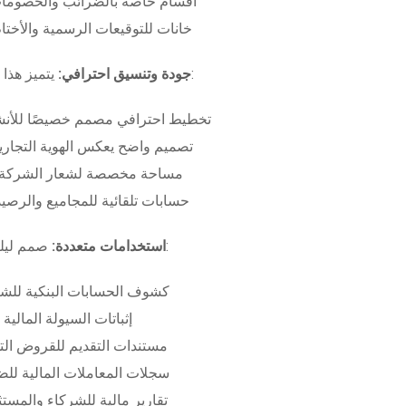
أقسام خاصة بالضرائب والخصومات
خانات للتوقيعات الرسمية والأختام
بـ:
جودة وتنسيق احترافي:
يتميز هذا
تخطيط احترافي مصمم خصيصًا للأنش
تصميم واضح يعكس الهوية التجاري
مساحة مخصصة لشعار الشركة وب
حسابات تلقائية للمجاميع والرصيد
صمم ليلبي متطلبات:
استخدامات متعددة:
كشوف الحسابات البنكية للش
إثباتات السيولة المالية
مستندات التقديم للقروض الت
سجلات المعاملات المالية لل
تقارير مالية للشركاء والمست