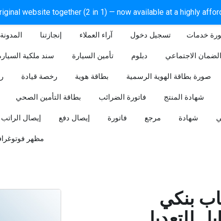
iginal website together (2 in 1) — now available at a highly affo
ورة خدمات
آراء العملاء
إنجازتنا
المدونة
لضمان الاجتماعي
دبلوم
تأمين السيارة
سند ملكية السيارة
صورة بطاقة الهوية الرسمية
بطاقة هوية
رخصة قيادة
ر
شهادة المنتج
فاتورة الضرائب
بطاقة التأمين الصحي
ي
شهادة
مرجع
فاتورة
إيصال دفع
إيصال الراتب
مظهر فوتوغراف
ب بنكي
للتعديل (Word و