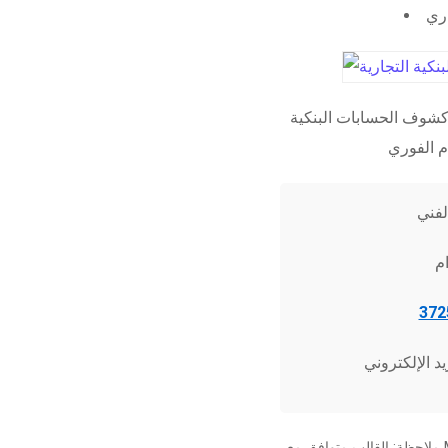
اري
شوف الحسابات البنكية
ملاحظة: القالب متوافق مع Microsoft Word 2010 وما فوق، وجميع برامج