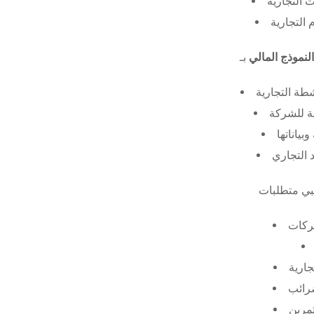
 التجارية
 التجارية
النموذج المالي
طة التجارية
ة للشركة
ياناتها
 التجاري
ركات
جارية
ضرائب
ثمرين