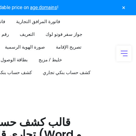
×
rdable price on
age.domains
!
فاتورة المرافق التجارية
فات
جواز سفر فوتو لوك
التعريف
رقم ا
تصريح الإقامة
صورة الهوية الرسمية
خليط / مزيج
بطاقة الوصول
كشف حساب بنكي تجاري
كشف حساب بنك
قالب كشف حسا
تجاري قابل 