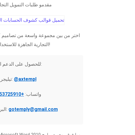
مقدمو طلبات التمويل التج
اختر من بين مجموعة واسعة من تصاميم ك
التجارية الجاهزة للاستخدام الفوري!
للحصول على الدعم الفني:
@axtempl
تيليجرام:
واتساب:
+37253725910
gotemply@gmail.com
البريد الإلكتروني: