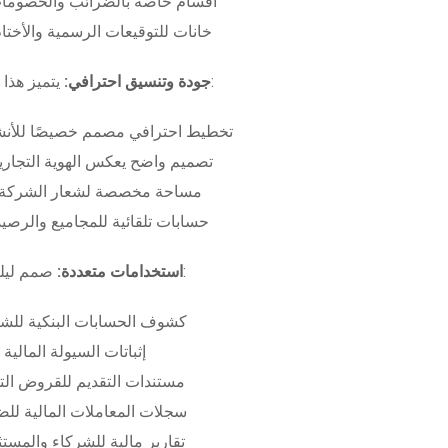
أقسام خاصة بالضرائب والخصومات
خانات للتوقيعات الرسمية والأختام
بـ:
جودة وتنسيق احترافي:
يتميز هذا
تخطيط احترافي مصمم خصيصًا للأنش
تصميم واضح يعكس الهوية التجاري
مساحة مخصصة لشعار الشركة وب
حسابات تلقائية للمجاميع والرصيد
صمم ليلبي متطلبات:
استخدامات متعددة:
كشوف الحسابات البنكية للش
إثباتات السيولة المالية
مستندات التقديم للقروض الت
سجلات المعاملات المالية لل
تقارير مالية للشركاء والمست