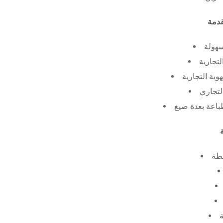
سهولة
لتجارية
ية التجارية
لتجاري
طة
ة