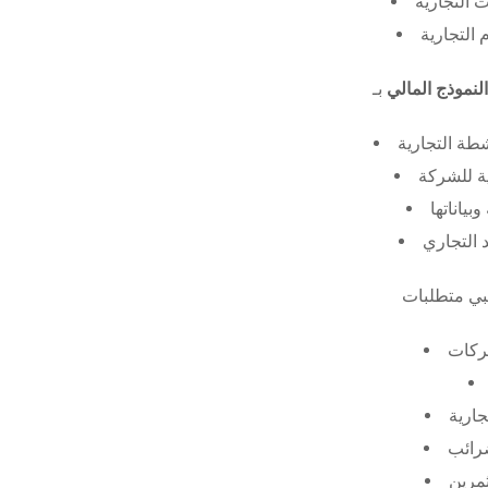
 التجارية
 التجارية
النموذج المالي
طة التجارية
ة للشركة
ياناتها
 التجاري
ركات
جارية
ضرائب
ثمرين