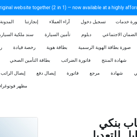
iginal website together (2 in 1) — now available at a highly affo
ورة خدمات
آراء العملاء
إنجازتنا
المدونة
لضمان الاجتماعي
دبلوم
تأمين السيارة
سند ملكية السيارة
صورة بطاقة الهوية الرسمية
بطاقة هوية
رخصة قيادة
ر
شهادة المنتج
فاتورة الضرائب
بطاقة التأمين الصحي
ي
شهادة
مرجع
فاتورة
إيصال دفع
إيصال الراتب
مظهر فوتوغراف
ب بنكي
للتعديل (Word و