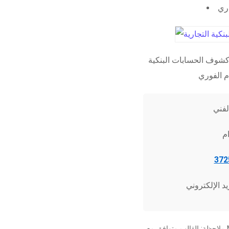
اري
شوف الحسابات البنكية
ملاحظة: القالب متوافق مع Microsoft Word 2010 وما فوق، وجميع برامج